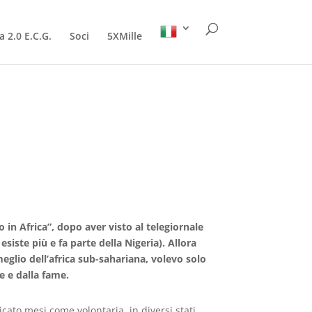
a 2.0 E.C.G.
Soci
5XMille
o in Africa”, dopo aver visto al telegiornale
esiste più e fa parte della Nigeria). Allora
eglio dell’africa sub-sahariana, volevo solo
e e dalla fame.
icato mesi come volontaria, in diversi stati