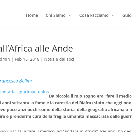
Home
Chi Siamo
Cosa Facciamo
Guid
ll’Africa alle Ande
dmin
|
Feb 16, 2018
|
Notizie dai soci
rancesca Bellini
Da piccola il mio sogno era “fare il medic
i anni settanta la fame e la carestia del Biafra (stato che oggi non 
vo poco anzi pochissimo della storia, della geografia africana o m
ire e prendermi cura della fragile umanità massacrata dalle guerr
ono riuscita, a fare il medico, ad “andare in Africa”. Per anni ho ded