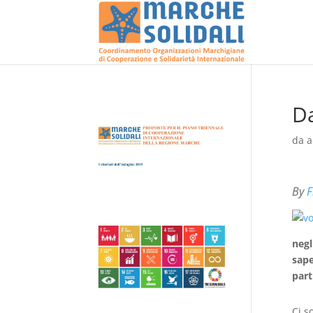
Da
da
a
By
F
negl
sape
part
Ci s