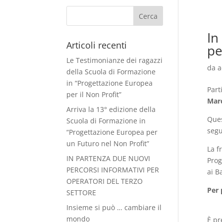
In
Articoli recenti
pe
Le Testimonianze dei ragazzi
da
a
della Scuola di Formazione
in “Progettazione Europea
Part
per il Non Profit”
Marc
Arriva la 13° edizione della
Ques
Scuola di Formazione in
segu
“Progettazione Europea per
un Futuro nel Non Profit”
La f
IN PARTENZA DUE NUOVI
Prog
PERCORSI INFORMATIVI PER
ai B
OPERATORI DEL TERZO
Per 
SETTORE
Insieme si può … cambiare il
mondo
È pr