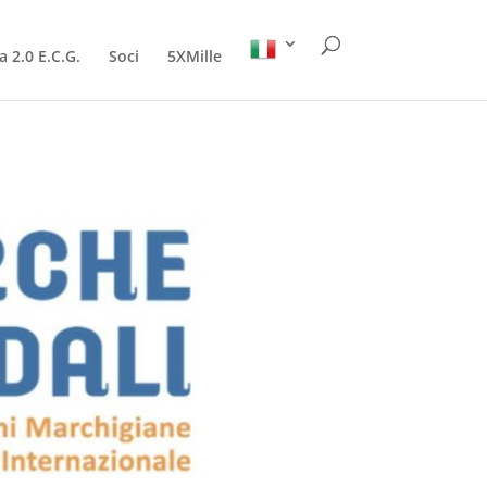
a 2.0 E.C.G.
Soci
5XMille