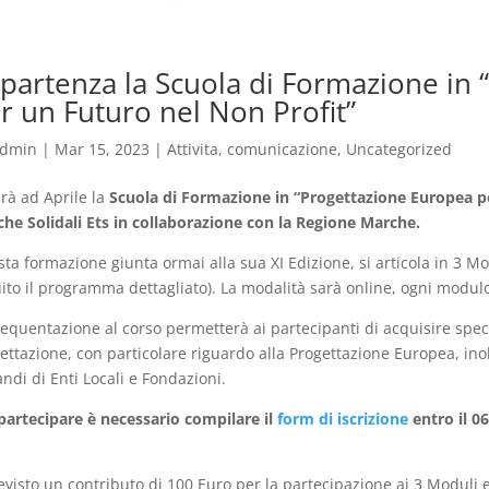
 partenza la Scuola di Formazione in
r un Futuro nel Non Profit”
dmin
|
Mar 15, 2023
|
Attivita
,
comunicazione
,
Uncategorized
irà ad Aprile la
Scuola di Formazione in “Progettazione Europea p
he Solidali Ets in collaborazione con la Regione Marche.
ta formazione giunta ormai alla sua XI Edizione, si articola in 3 Mod
ito il programma dettagliato). La modalità sarà online, ogni modulo
requentazione al corso permetterà ai partecipanti di acquisire spec
ettazione, con particolare riguardo alla Progettazione Europea, ino
andi di Enti Locali e Fondazioni.
partecipare è necessario compilare il
form di iscrizione
entro il 0
evisto un contributo di 100 Euro per la partecipazione ai 3 Moduli