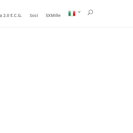
a 2.0 E.C.G.
Soci
5XMille