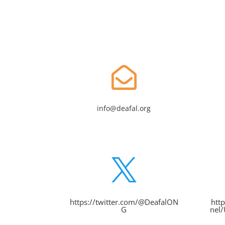

info@deafal.org

https://twitter.com/@DeafalON
htt
G
nel