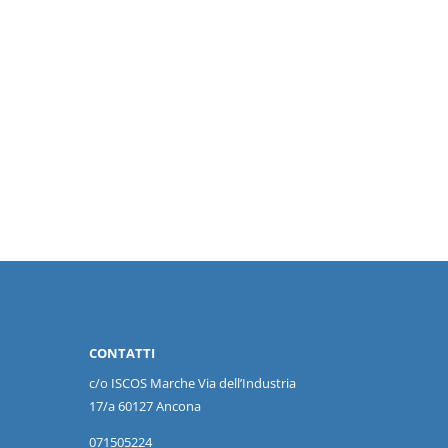
CONTATTI
c/o ISCOS
Marche
Via dell’Industria
17/a 60127 Ancona
071505224