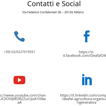
Contatti e Social
Via Federico Confalonieri 3b – 20124, Milano


+39) 02/0227019551
https://it-
it.facebook.com/DeafalO


ps://www.youtube.com/chan
https://it.linkedin.com/co
/UC0OVIJWDRZZuCrJoA1hNw
/deafal-agricoltura-organic
aA
rigenerativa