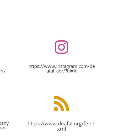

https://www.instagram.com/de
afal_aor/?hl=it
NG/

mpany
https://www.deafal.org/feed.
a-e-
xml