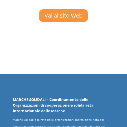
Vai al sito Web
MARCHE
SOLIDALI
– Coordinamento delle
Organizzazioni
di cooperazione e solidarietà
internazionale delle
Marche
Marche Solidali è la rete delle organizzazioni marchigiane nata per
favorire e promuovere la creazione di sinergie e quindi un maggiore