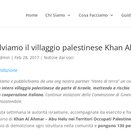
Home
Chi Siamo
Cosa Facciamo
Guid
lviamo il villaggio palestinese Khan 
dmin
|
Feb 28, 2017
|
Notizie dai soci
edazione
viamo e pubblichiamo da una ong nostra partner “Vento di terra” un co
 intero villaggio palestinese da parte di Israele, mettendo a rischio 
a cooperazione italiana.
Continue violazioni della Convenzione di Gine
nsostenibile.
ta settimana le autorità israeliane, accompagnate da esercito e forz
uino di
Khan Al Ahmar – Abu Helu nei Territori Occupati Palestine
hio di demolizione ogni struttura nella comunità e
pongono 130 pe