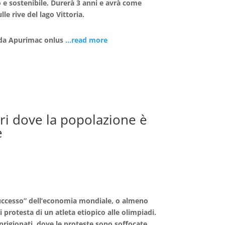
 e sostenibile. Durerà 3 anni e avrà come
e rive del lago Vittoria.
a da Apurimac onlus
…read more
ari dove la popolazione è
e
 successo” dell’economia mondiale, o almeno
i protesta di un atleta etiopico alle olimpiadi.
prigionati, dove le proteste sono soffocate