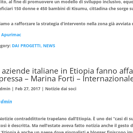
ito, al fine di promuovere un modello di sviluppo inclusivo, equo
ficiari 150 donne e 450 bambini di Kisumu, cittadina che sorge sull
amo a rafforzare la strategia d’intervento nella zona già avviat
:
Apurimac
egory:
DAI PROGETTI, NEWS
 aziende italiane in Etiopia fanno aff
pressa – Marina Forti – Internazional
dmin
|
Feb 27, 2017
|
Notizie dai soci
admin
Notizie contraddittorie trapelano dall’Etiopia. È uno dei “casi di
così è descritta. Ma nell’estate aveva fatto notizia anche il gesto d
L’Etiopia è anche un paese dove giornalisti e blogger finiscono im