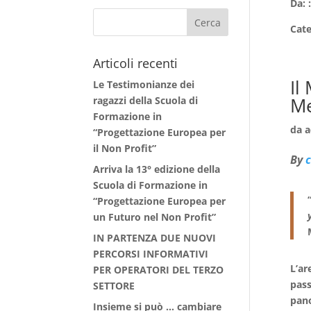
Da: 
Cat
Articoli recenti
Il
Le Testimonianze dei
Me
ragazzi della Scuola di
Formazione in
da
a
“Progettazione Europea per
il Non Profit”
By
Arriva la 13° edizione della
Scuola di Formazione in
“Progettazione Europea per
un Futuro nel Non Profit”
IN PARTENZA DUE NUOVI
PERCORSI INFORMATIVI
L’ar
PER OPERATORI DEL TERZO
pass
SETTORE
pano
Insieme si può … cambiare