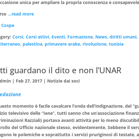
ccasione unica per ampliare la propria conoscenza e consapevole
orso
…read more
:
Cospe
egory:
Corsi, Corsi attivi, Eventi, Formazione, News, diritti umani,
terraneo, palestina, primavere arabe, rivoluzione, tunisia
tti guardano il dito e non l’UNAR
dmin
|
Feb 27, 2017
|
Notizie dai soci
redazione
uesto momento è facile cavalcare l’onda dell’indignazione, del “gu
izio televisivo delle “Iene”, tutti sanno che un’associazione finanz
riminazioni Razziali) portava avanti attività per lo meno discutibil
rollo del Ufficio nazionale stesso, evidentemente. Sebbene il servi
gono le polemiche e soprattutto i servizi pruriginosi di testate, a