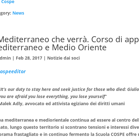
:
Cospe
egory:
News
 Mediterraneo che verrà. Corso di a
diterraneo e Medio Oriente
dmin
|
Feb 28, 2017
|
Notizie dai soci
cospeeditor
“
It’s our duty to stay here and seek justice for those who died: Giulio
you are afraid you lose everything, you lose yourself
”
Malek Adly, avvocato ed attivista egiziano dei diritti umani
ea mediterranea e mediorientale continua ad essere al centro dell
ato, lungo questo territorio si scontrano tensioni e interessi d
rama frastagliato e in continuo fermento la Scuola COSPE offre