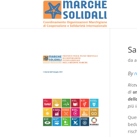
Sa
da
a
By
r
Rice
di
un
dell
più i
Ques
bed
risc