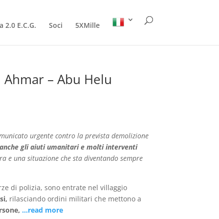
a 2.0 E.C.G.
Soci
5XMille
Al Ahmar – Abu Helu
municato urgente contro la prevista demolizione
anche gli aiuti umanitari e molti interventi
vra e una situazione che sta diventando sempre
e di polizia, sono entrate nel villaggio
si,
rilasciando ordini militari che mettono a
rsone,
…read more