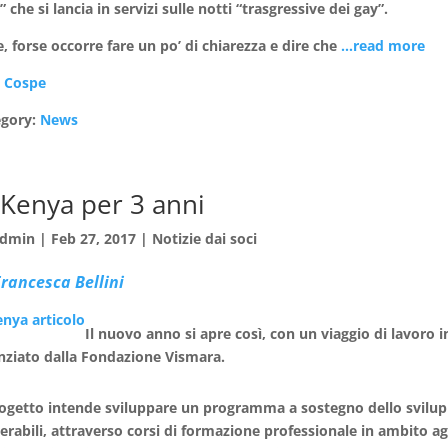
” che si lancia in servizi sulle notti “trasgressive dei gay”.
, forse occorre fare un po’ di chiarezza e dire che
…read more
:
Cospe
egory:
News
 Kenya per 3 anni
dmin
|
Feb 27, 2017
|
Notizie dai soci
rancesca Bellini
Il nuovo anno si apre così, con un viaggio di lavoro 
nziato dalla Fondazione Vismara.
rogetto intende sviluppare un programma a sostegno dello svilu
erabili, attraverso corsi di formazione professionale in ambito agr