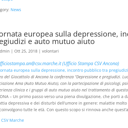
gory:
News
ornata europea sulla depressione, in
egiudizi e auto mutuo aiuto
dmin
|
Ott 25, 2018
|
volontari
fficiostampa.an@csv.marche.it (Ufficio Stampa CSV Ancona)
o del Giocattolo di Ancona la conferenza “Depressione e pregiudizi. Luc
ciazione Ama (Auto Mutuo Aiuto), con la partecipazione di psicologi, psic
perienza clinica e i gruppi di auto mutuo aiuto nel trattamento di quest
NA – Un primo passo verso una piena divulgazione, che porti a dar
ttia depressiva e dei disturbi dell’umore in genere: malattie molto 
coinvolgono tutte le età. Con questo scopo si rinnova anche quest
:
CSV Marche