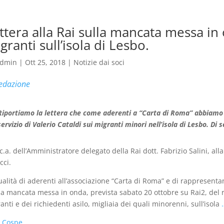
ttera alla Rai sulla mancata messa in
granti sull’isola di Lesbo.
dmin
|
Ott 25, 2018
|
Notizie dai soci
edazione
Riportiamo la lettera che come aderenti a “Carta di Roma” abbiamo so
servizio di Valerio Cataldi sui migranti minori nell’isola di Lesbo. Di s
 c.a. dell’Amministratore delegato della Rai dott. Fabrizio Salini, alla
cci.
ualità di aderenti all’associazione “Carta di Roma” e di rappresenta
la mancata messa in onda, prevista sabato 20 ottobre su Rai2, del r
anti e dei richiedenti asilo, migliaia dei quali minorenni, sull’isola
:
Cospe