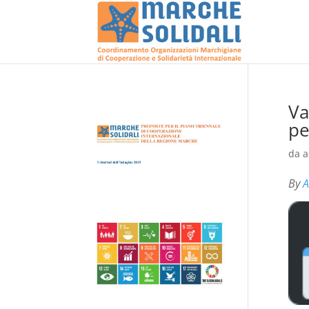
Va
pe
da
a
By
A