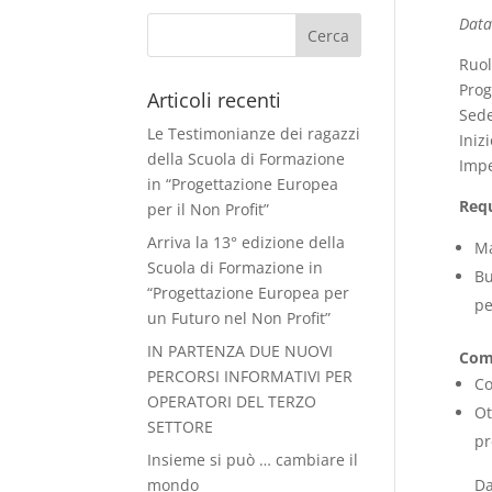
Data
Ruo
Prog
Articoli recenti
Sede
Le Testimonianze dei ragazzi
Iniz
della Scuola di Formazione
Impe
in “Progettazione Europea
Requ
per il Non Profit”
Arriva la 13° edizione della
Ma
Scuola di Formazione in
Bu
“Progettazione Europea per
pe
un Futuro nel Non Profit”
IN PARTENZA DUE NUOVI
Comp
PERCORSI INFORMATIVI PER
Co
OPERATORI DEL TERZO
Ot
SETTORE
pr
Insieme si può … cambiare il
Da
mondo