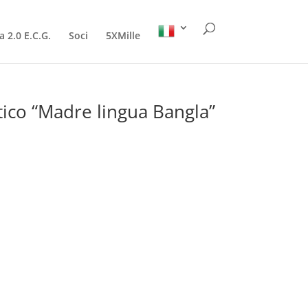
a 2.0 E.C.G.
Soci
5XMille
tico “Madre lingua Bangla”