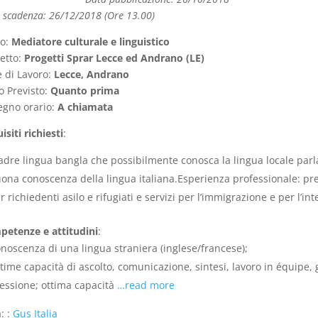
 scadenza: 26/12/2018 (Ore 13.00)
lo:
Mediatore culturale e linguistico
etto:
Progetti Sprar Lecce ed Andrano (LE)
 di Lavoro:
Lecce, Andrano
io Previsto:
Quanto prima
gno orario:
A chiamata
isiti richiesti
:
dre lingua bangla che possibilmente conosca la lingua locale parlat
ona conoscenza della lingua italiana.Esperienza professionale: pre
r richiedenti asilo e rifugiati e servizi per l’immigrazione e per l’in
etenze e attitudini
:
noscenza di una lingua straniera (inglese/francese);
time capacità di ascolto, comunicazione, sintesi, lavoro in équipe, g
essione; ottima capacità
…read more
: :
Gus Italia