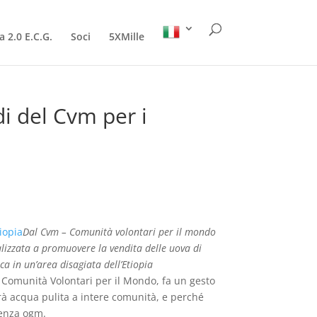
a 2.0 E.C.G.
Soci
5XMille
di del Cvm per i
Dal Cvm – Comunità volontari per il mondo
lizzata a promuovere la vendita delle uova di
ca in un’area disagiata dell’Etiopia
Comunità Volontari per il Mondo, fa un gesto
erà acqua pulita a intere comunità, e perché
senza ogm.