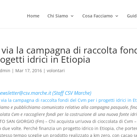
Home
Chi Siamo
Cosa Facciamo
Guid
 via la campagna di raccolta fon
ogetti idrici in Etiopia
dmin
|
Mar 17, 2016
|
volontari
ewsletter@csv.marche.it (Staff CSV Marche)
viamo e pubblichiamo comunicato relativo alla campagna pasquale, fina
colata Cvm e raccogliere fondi per la costruzione di una nuova fonte idri
O SAN GIORGIO (Fm) – Chi acquista un’uova di cioccolata di Cvm – 
o due volte. Perché finanzia un progetto idrico in Etiopia, che port
 stesso tempo sceglie un prodotto realizzato a km zero, con cacao 