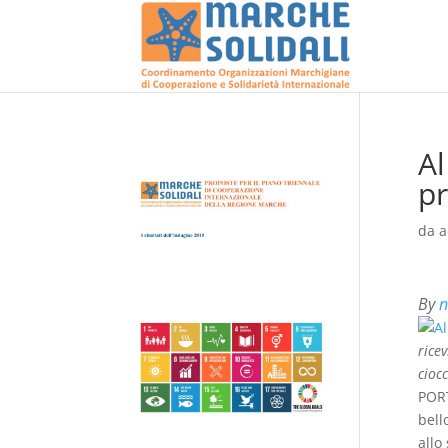
Al
pr
da
a
By
n
rice
cioc
PORT
bell
allo