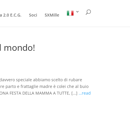
a 2.0 E.C.G.
Soci
5XMille
l mondo!
 davvero speciale abbiamo scelto di rubare
e parto e frattaglie madre è colei che al buio
a” BUONA FESTA DELLA MAMMA A TUTTE, […]
…read