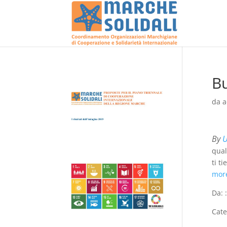
B
da
a
By
U
qual
ti t
mor
Da: 
Cate