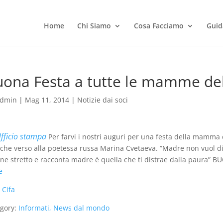
Home
Chi Siamo
Cosa Facciamo
Guid
uona Festa a tutte le mamme de
dmin
|
Mag 11, 2014
|
Notizie dai soci
fficio stampa
Per farvi i nostri auguri per una festa della mamma
che verso alla poetessa russa Marina Cvetaeva. “Madre non vuol dir
iene stretto e racconta madre è quella che ti distrae dalla paur
e
:
Cifa
gory:
Informati, News dal mondo