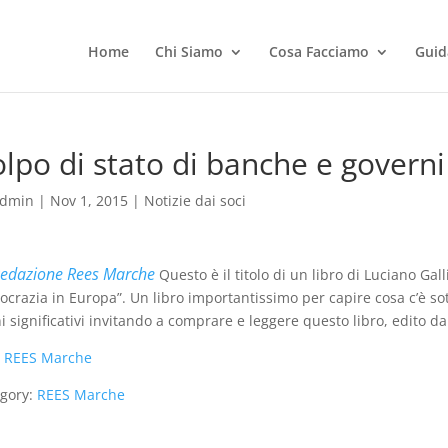
Home
Chi Siamo
Cosa Facciamo
Guid
lpo di stato di banche e governi
dmin
|
Nov 1, 2015
|
Notizie dai soci
edazione Rees Marche
Questo è il titolo di un libro di Luciano Gallin
crazia in Europa”. Un libro importantissimo per capire cosa c’è sot
i significativi invitando a comprare e leggere questo libro, edito d
:
REES Marche
gory:
REES Marche