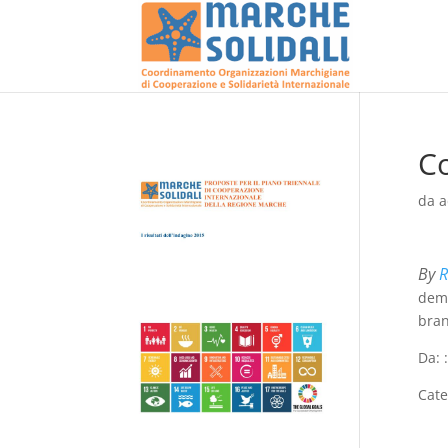
Co
da
a
By
R
demo
bran
Da: 
Cate