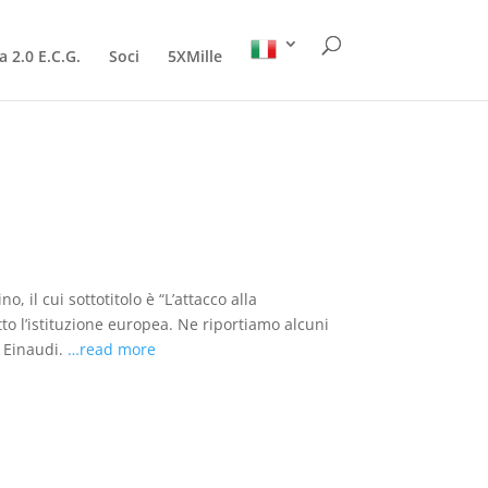
a 2.0 E.C.G.
Soci
5XMille
o, il cui sottotitolo è “L’attacco alla
to l’istituzione europea. Ne riportiamo alcuni
a Einaudi.
…read more