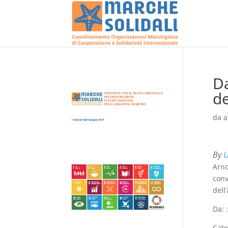
Da
de
da
a
By
U
Arno
conv
dell
Da: 
Cate