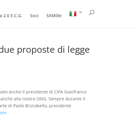
a 2.0 E.C.G.
Soci
5XMille
due proposte di legge
pato anche il presidente di CIFA Gianfranco
ro anche alla nostra ONG. Sempre durante il
te di Paolo Briziobello, presidente
ore