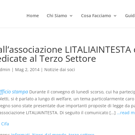
Home
Chi Siamo
Cosa Facciamo
Guid
ll’associazione LITALIAINTESTA 
dicate al Terzo Settore
dmin
|
Mag 2, 2014
|
Notizie dai soci
fficio stampa
Durante il convegno di lunedì scorso, cui ha parteci
letti, si è parlato a lungo di welfare, un tema particolarmente ca
egno sono state presentate due importanti proposte di legge da par
’associazione LITALIAINTESTA. Di seguito il comunicato […]
…read m
:
Cifa
gory:
Informati, News dal mondo, terzo settore