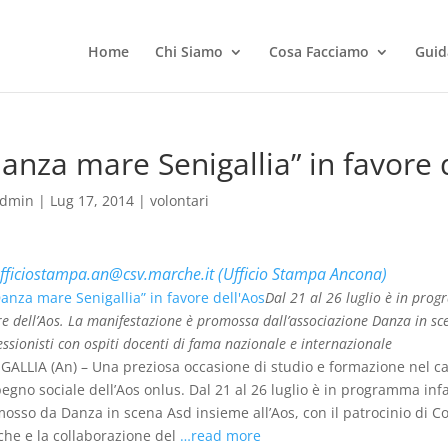
Home
Chi Siamo
Cosa Facciamo
Guid
anza mare Senigallia” in favore 
dmin
|
Lug 17, 2014
|
volontari
fficiostampa.an@csv.marche.it (Ufficio Stampa Ancona)
Dal 21 al 26 luglio è in prog
re dell’Aos. La manifestazione è promossa dall’associazione Danza in scen
essionisti con ospiti docenti di fama nazionale e internazionale
GALLIA (An) – Una preziosa occasione di studio e formazione nel c
pegno sociale dell’Aos onlus. Dal 21 al 26 luglio è in programma infa
osso da Danza in scena Asd insieme all’Aos, con il patrocinio di C
he e la collaborazione del
…read more