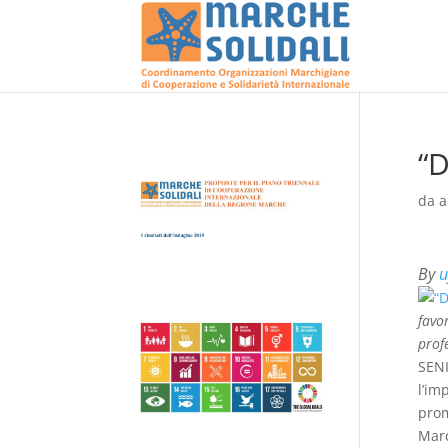
“D
da
a
By
u
favo
prof
SENI
l’im
prom
Marc