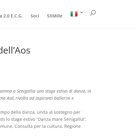
a 2.0 E.C.G.
Soci
5XMille
dell’Aos
ramma a Senigallia uno stage estivo di danza, in
a Asd, rivolta ad aspiranti ballerini e
ampo della danza, unita al sostegno per
tti lo stage estivo “Danza mare Senigallia”,
omune, Consulta per la cultura, Regione