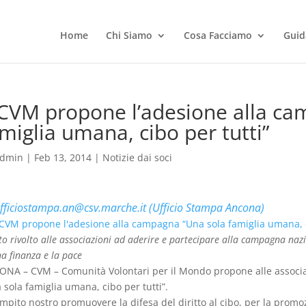
Home
Chi Siamo
Cosa Facciamo
Guid
 CVM propone l’adesione alla c
miglia umana, cibo per tutti”
dmin
|
Feb 13, 2014
|
Notizie dai soci
fficiostampa.an@csv.marche.it (Ufficio Stampa Ancona)
vito rivolto alle associazioni ad aderire e partecipare alla campagna nazi
a finanza e la pace
NA – CVM – Comunità Volontari per il Mondo propone alle associa
 sola famiglia umana, cibo per tutti”.
ompito nostro promuovere la difesa del diritto al cibo, per la prom