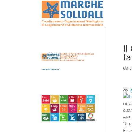
Il
fa
da
a
By
u
l’in
buon
ANCO
“Una
E’ c