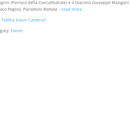
egrini (Parroco della Concattedrale) e il Diacono Giuseppe Mangani 
aco Peglio),
Pierantoni Romina
…read more
:
Talitha Koum Camerun
gory:
Eventi