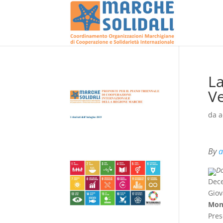
La
Ve
da
a
By
a
D
Dece
Giov
Mon
Pres