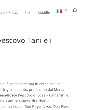
a 2.0 E.C.G.
Soci
5XMille
vescovo Tani e i
ia, è stata celebrata in occasione del
 ringraziamento, presieduta dal Mons.
Jean-Bosco
(Vescovo di Edéa – Camerun) e
ro “Cantico Nuovo” di Urbania.
bia, tra i quali Don Roger Nkou, Don Piero