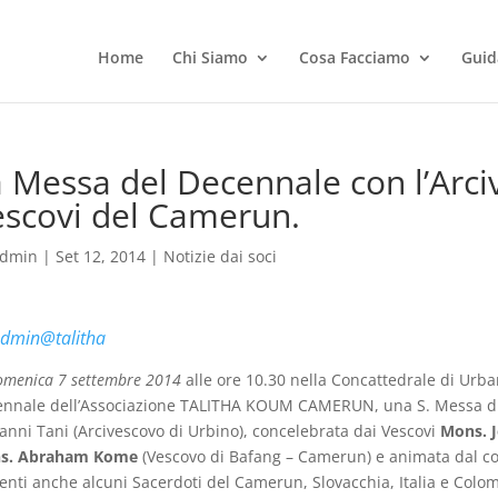
Home
Chi Siamo
Cosa Facciamo
Guid
 Messa del Decennale con l’Arci
scovi del Camerun.
dmin
|
Set 12, 2014
|
Notizie dai soci
dmin@talitha
omenica 7 settembre 2014
alle ore 10.30 nella Concattedrale di Urban
nnale dell’Associazione TALITHA KOUM CAMERUN, una S. Messa di
anni Tani (Arcivescovo di Urbino), concelebrata dai Vescovi
Mons. 
s. Abraham Kome
(Vescovo di Bafang – Camerun) e animata dal co
enti anche alcuni Sacerdoti del Camerun, Slovacchia, Italia e Colom