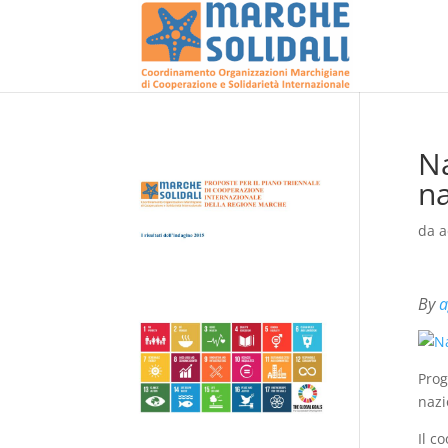
N
na
da
a
By
a
Prog
nazi
Il c