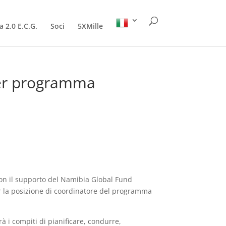
a 2.0 E.C.G.
Soci
5XMille
per programma
, con il supporto del Namibia Global Fund
r la posizione di coordinatore del programma
à i compiti di pianificare, condurre,