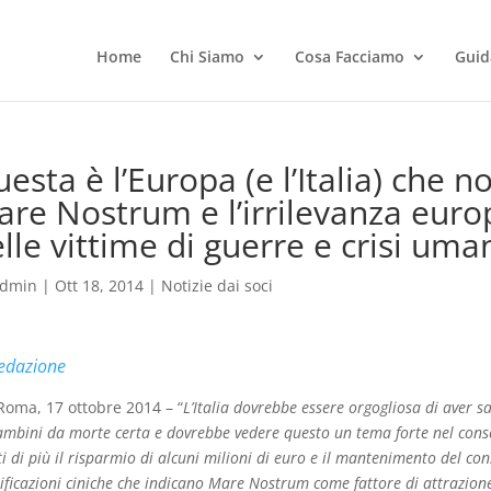
Home
Chi Siamo
Cosa Facciamo
Guid
esta è l’Europa (e l’Italia) che n
re Nostrum e l’irrilevanza euro
lle vittime di guerre e crisi uma
dmin
|
Ott 18, 2014
|
Notizie dai soci
edazione
Roma, 17 ottobre 2014 – “
L’Italia dovrebbe essere orgogliosa di aver 
mbini da morte certa e dovrebbe vedere questo un tema forte nel conse
i di più il risparmio di alcuni milioni di euro e il mantenimento del con
tificazioni ciniche che indicano Mare Nostrum come fattore di attrazion