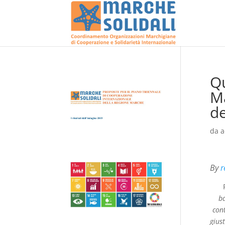
Qu
Ma
de
da
a
By
r
ba
cont
gius