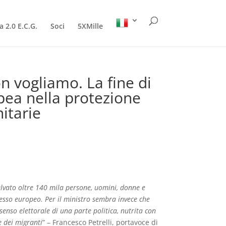
a 2.0 E.C.G.
Soci
5XMille
on vogliamo. La fine di
pea nella protezione
nitarie
salvato oltre 140 mila persone, uomini, donne e
sso europeo. Per il ministro sembra invece che
senso elettorale di una parte politica, nutrita con
e dei migranti
” – Francesco Petrelli, portavoce di