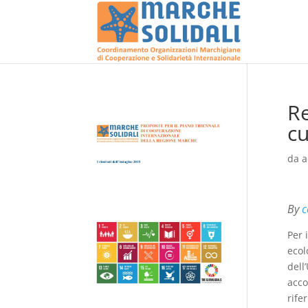
Re
cu
da
a
By
c
Per 
ecol
dell
acco
rife