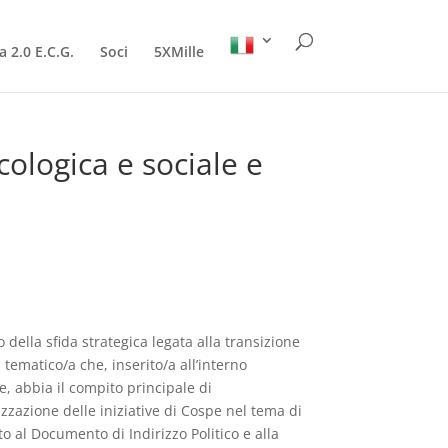
a 2.0 E.C.G.
Soci
5XMille
ologica e sociale e
 della sfida strategica legata alla transizione
tematico/a che, inserito/a all’interno
e, abbia il compito principale di
izzazione delle iniziative di Cospe nel tema di
to al Documento di Indirizzo Politico e alla