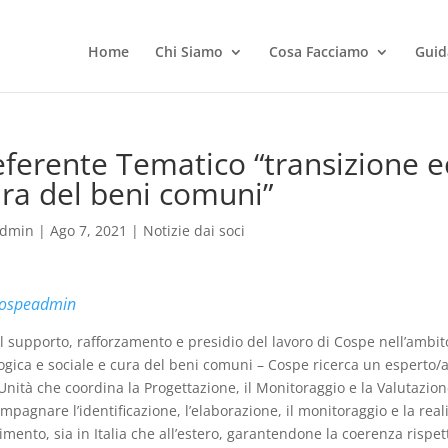
Home
Chi Siamo
Cosa Facciamo
Guid
ferente Tematico “transizione ec
ra del beni comuni”
dmin
|
Ago 7, 2021
|
Notizie dai soci
ospeadmin
il supporto, rafforzamento e presidio del lavoro di Cospe nell’ambito
ogica e sociale e cura del beni comuni – Cospe ricerca un esperto/a 
’Unità che coordina la Progettazione, il Monitoraggio e la Valutazion
mpagnare l’identificazione, l’elaborazione, il monitoraggio e la real
rimento, sia in Italia che all’estero, garantendone la coerenza rispet