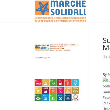
Su
M
da
a
By
l
comu
suppo
Reca
RECA
l’in