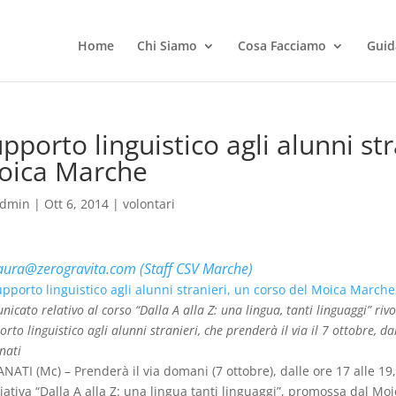
Home
Chi Siamo
Cosa Facciamo
Guid
pporto linguistico agli alunni str
oica Marche
dmin
|
Ott 6, 2014
|
volontari
aura@zerogravita.com (Staff CSV Marche)
nicato relativo al corso “Dalla A alla Z: una lingua, tanti linguaggi” rivo
rto linguistico agli alunni stranieri, che prenderà il via il 7 ottobre, da
nati
NATI (Mc) – Prenderà il via domani (7 ottobre), dalle ore 17 alle 19,
iziativa “Dalla A alla Z: una lingua tanti linguaggi”, promossa dal M