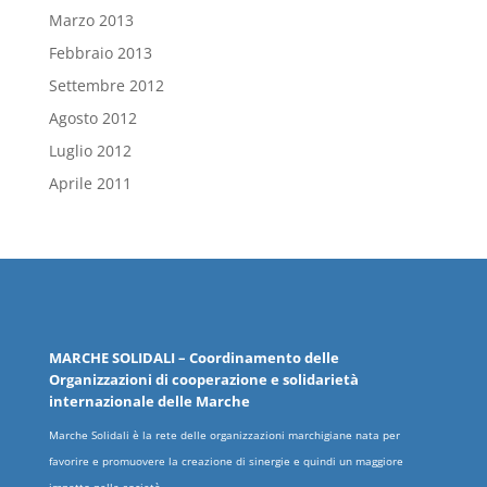
Marzo 2013
Febbraio 2013
Settembre 2012
Agosto 2012
Luglio 2012
Aprile 2011
MARCHE
SOLIDALI
– Coordinamento delle
Organizzazioni
di cooperazione e solidarietà
internazionale delle
Marche
Marche Solidali è la rete delle organizzazioni marchigiane nata per
favorire e promuovere la creazione di sinergie e quindi un maggiore