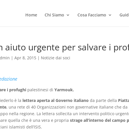
Home
Chi Siamo
Cosa Facciamo
Guid
 aiuto urgente per salvare i pr
dmin
|
Apr 8, 2015
|
Notizie dai soci
edazione
are i profughi
palestinesi di
Yarmouk.
iederlo è la
lettera aperta al Governo italiano
da parte della
Piatt
nte
, una rete di 40 Organizzazioni non governative italiane che d
uppo nella regione. La lettera sollecita un intervento politico urgen
are quella che è una vera e propria
strage all’interno del campo
iani islamisti dell’ISIS.