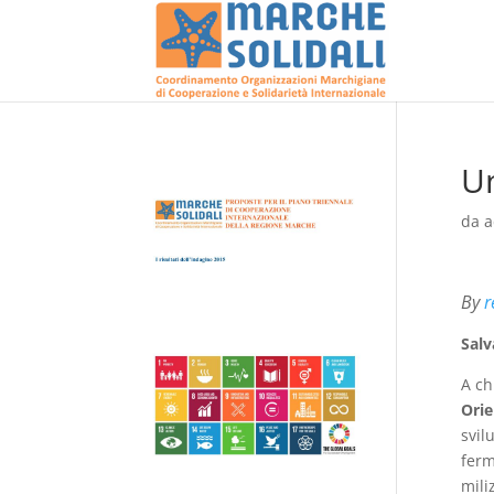
Un
da
a
By
r
Salv
A ch
Orie
svil
ferm
miliz