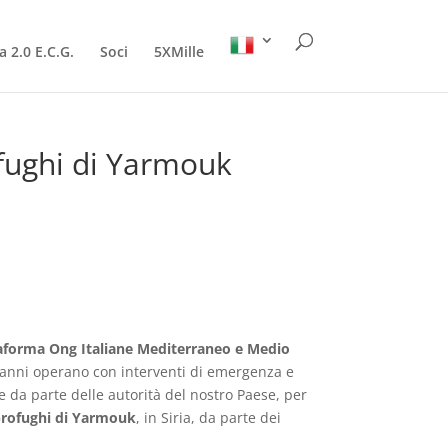
a 2.0 E.C.G.
Soci
5XMille
ofughi di Yarmouk
aforma Ong Italiane Mediterraneo e Medio
a anni operano con interventi di emergenza e
te da parte delle autorità del nostro Paese, per
 profughi di Yarmouk
, in Siria, da parte dei