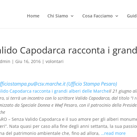
Home
Chi Siamo
Cosa Facciamo
Guid
lido Capodarca racconta i grand
dmin
|
Giu 16, 2016
|
volontari
fficiostampa.pu@csv.marche.it (Ufficio Stampa Pesaro)
Il 21 giugno a
ro, si terrà un incontro con lo scrittore Valido Capodarca, dal titolo “I 
nizzato da Speciale Donna e Wwf Pesaro, con il patrocinio della Preside
che
RO – Senza Valido Capodarca e il suo amore per gli alberi monumen
eri”. Nata quasi per caso alla fine degli anni settanta, la sua pas
na del patrimonio ambientale che, fino ad allora,
…read more