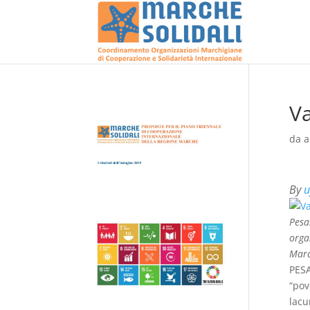
Va
da
a
By
u
Pesa
orga
Mar
PESA
“pov
lacu