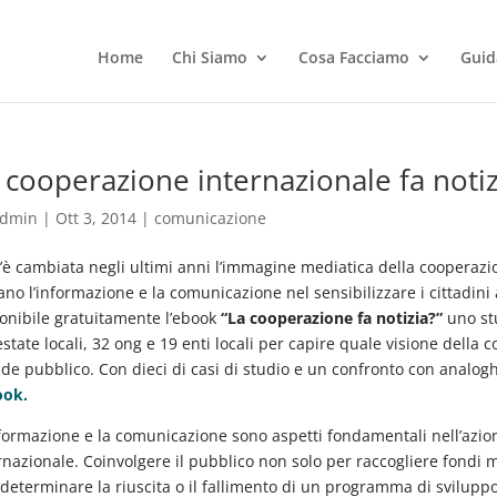
Home
Chi Siamo
Cosa Facciamo
Guid
 cooperazione internazionale fa notiz
dmin
|
Ott 3, 2014
|
comunicazione
è cambiata negli ultimi anni l’immagine mediatica della cooperazi
ano l’informazione e la comunicazione nel sensibilizzare i cittadini
onibile gratuitamente l’ebook
“La cooperazione fa notizia?”
uno st
estate locali, 32 ong e 19 enti locali per capire quale visione della 
de pubblico. Con dieci di casi di studio e un confronto con analog
ook.
formazione e la comunicazione sono aspetti fondamentali nell’azio
rnazionale. Coinvolgere il pubblico non solo per raccogliere fondi 
determinare la riuscita o il fallimento di un programma di svilupp