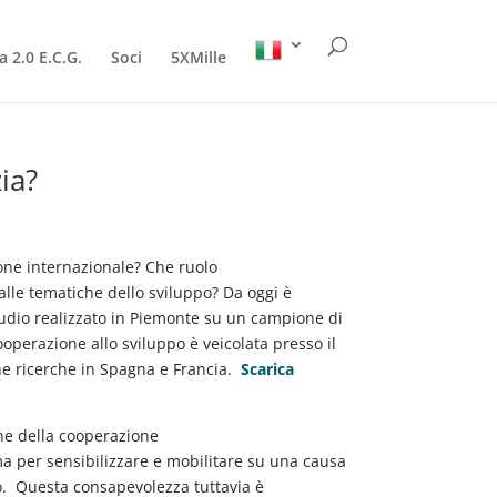
a 2.0 E.C.G.
Soci
5XMille
ia?
one internazionale? Che ruolo
 alle tematiche dello sviluppo? Da oggi è
udio realizzato in Piemonte su un campione di
cooperazione allo sviluppo è veicolata presso il
he ricerche in Spagna e Francia.
Scarica
ne della cooperazione
ma per sensibilizzare e mobilitare su una causa
o. Questa consapevolezza tuttavia è