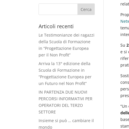
rela
Prop
Net
Articoli recenti
tema
inte
Le Testimonianze dei ragazzi
della Scuola di Formazione
Su
2
in “Progettazione Europea
e si
per il Non Profit”
rife
Arriva la 13° edizione della
prat
Scuola di Formazione in
Sos
“Progettazione Europea per
cons
un Futuro nel Non Profit”
pers
IN PARTENZA DUE NUOVI
pres
PERCORSI INFORMATIVI PER
OPERATORI DEL TERZO
“Un 
SETTORE
dell
base
Insieme si può … cambiare il
stam
mondo